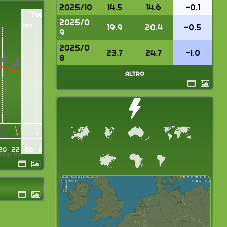
2025/10
14.5
14.6
-0.1
Tue
Ago 11
2025/0
hpa
19.9
20.4
-0.5
9
2025/0
23.7
24.7
-1.0
8
altro
20
22
00
02
04
06
ti yr.no