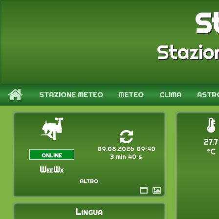
S
Stazio
STAZIONE METEO
METEO
CLIMA
ASTR
27.7
09.08.2026 09:40
°C
online
3 min 40 s
WeeWx
altro
Lingua