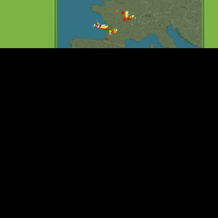
Fonte: blitzortung.org
Origine dati: Protezione Civile Italiana