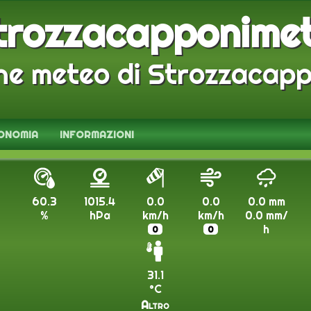
trozzacapponime
ne meteo di Strozzacapp
ONOMIA
INFORMAZIONI
60.3
1015.4
0.0
0.0
0.0
mm
%
hPa
km/h
km/h
0.0
mm/
h
0
0
31.1
°C
Altro