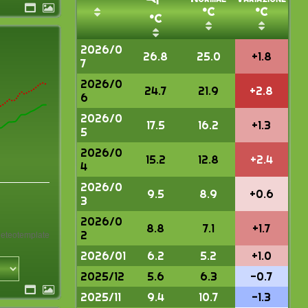
°C
°C
°C
2026/0
26.8
25.0
+1.8
7
2026/0
24.7
21.9
+2.8
6
2026/0
17.5
16.2
+1.3
5
2026/0
15.2
12.8
+2.4
4
2026/0
9.5
8.9
+0.6
3
2026/0
8.8
7.1
+1.7
2
eteotemplate
2026/01
6.2
5.2
+1.0
2025/12
5.6
6.3
-0.7
2025/11
9.4
10.7
-1.3