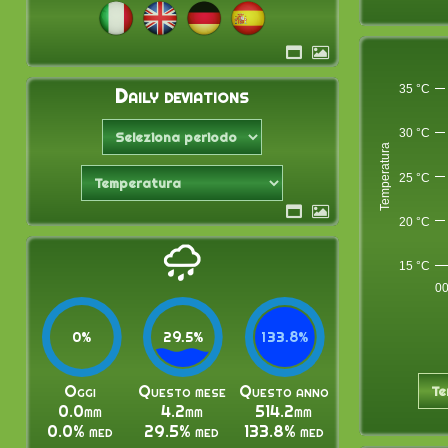
35 °C
Daily deviations
30 °C
Temperatura
25 °C
20 °C
15 °C
00
0%
0%
29.5%
29.5%
133.8%
133.8%
Oggi
Questo mese
Questo anno
0.0mm
4.2mm
514.2mm
0.0% med
29.5% med
133.8% med