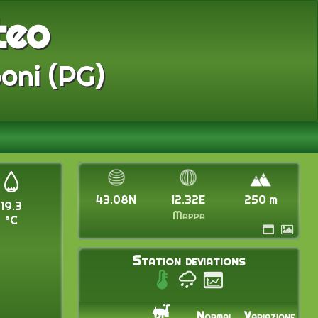
teo
oni (PG)
43.08N
12.32E
250 m
19.3
Mappa
°C
Station deviations
Normal
Variazione