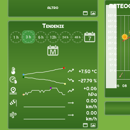
METEO
altro
50° C
45° C
Tendenze
40° C
35° C
30° C
25° C
20° C
15° C
10° C
5° C
+7.50 °C
0° C
-27.79 %
06
08
+0.06
hPa
0.00
km/h
0.00
km/h